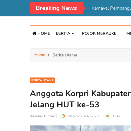
Breaking News
HOME
BERITA
POJOK MERAUKE
MI
Home
Berita Utama
BERITA UTAMA
Anggota Korpri Kabupate
Jelang HUT ke-53
Rayendi Purba
20 Nov 2024 12:26
1642