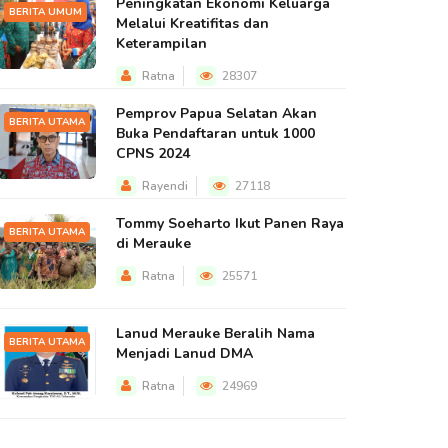
Peningkatan Ekonomi Keluarga
BERITA UMUM
Melalui Kreatifitas dan
Keterampilan
Ratna
28307
Pemprov Papua Selatan Akan
BERITA UTAMA
Buka Pendaftaran untuk 1000
CPNS 2024
Rayendi
27118
Tommy Soeharto Ikut Panen Raya
BERITA UTAMA
di Merauke
Ratna
25571
Lanud Merauke Beralih Nama
BERITA UTAMA
Menjadi Lanud DMA
Ratna
24969