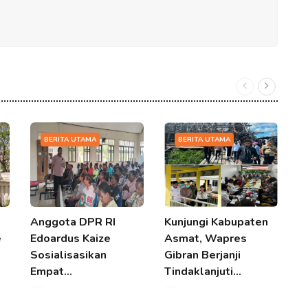
BERITA UTAMA
BERITA UTAMA
Anggota DPR RI
Kunjungi Kabupaten
D
e
Edoardus Kaize
Asmat, Wapres
M
Sosialisasikan
Gibran Berjanji
P
Empat…
Tindaklanjuti…
T
09 Aug 2026 18:54
09 Aug 2026 18:54