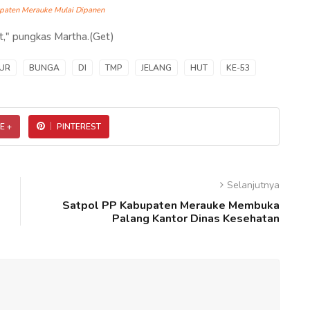
paten Merauke Mulai Dipanen
at," pungkas Martha.(Get)
UR
BUNGA
DI
TMP
JELANG
HUT
KE-53
E +
PINTEREST
Selanjutnya
Satpol PP Kabupaten Merauke Membuka
Palang Kantor Dinas Kesehatan