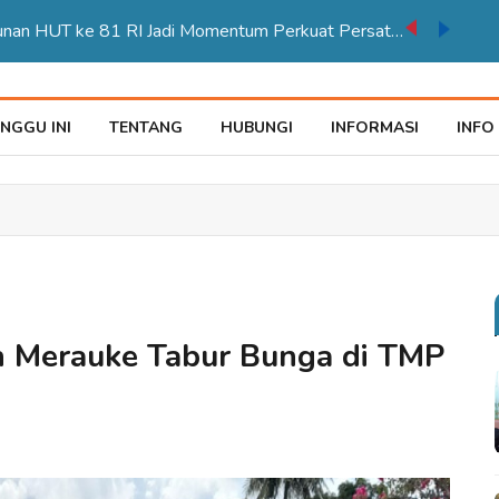
Karnaval Pembangunan HUT ke 81 RI Jadi Momentum Perkuat Persatuan di Merauke
NGGU INI
TENTANG
HUBUNGI
INFORMASI
INFO
n Merauke Tabur Bunga di TMP