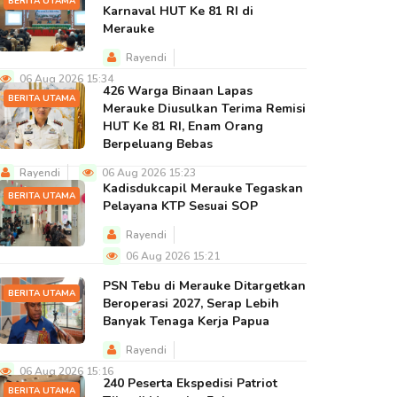
BERITA UTAMA
Karnaval HUT Ke 81 RI di
Merauke
Rayendi
06 Aug 2026 15:34
426 Warga Binaan Lapas
BERITA UTAMA
Merauke Diusulkan Terima Remisi
HUT Ke 81 RI, Enam Orang
Berpeluang Bebas
Rayendi
06 Aug 2026 15:23
Kadisdukcapil Merauke Tegaskan
BERITA UTAMA
Pelayana KTP Sesuai SOP
Rayendi
06 Aug 2026 15:21
PSN Tebu di Merauke Ditargetkan
BERITA UTAMA
Beroperasi 2027, Serap Lebih
Banyak Tenaga Kerja Papua
Rayendi
06 Aug 2026 15:16
240 Peserta Ekspedisi Patriot
BERITA UTAMA