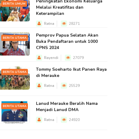
Peningkatan Ekonomi Keluarga
BERITA UMUM
Melalui Kreatifitas dan
Keterampilan
Ratna
28271
Pemprov Papua Selatan Akan
BERITA UTAMA
Buka Pendaftaran untuk 1000
CPNS 2024
Rayendi
27079
Tommy Soeharto Ikut Panen Raya
BERITA UTAMA
di Merauke
Ratna
25529
Lanud Merauke Beralih Nama
BERITA UTAMA
Menjadi Lanud DMA
Ratna
24920