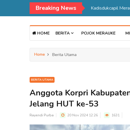
Breaking News
Kadisdukcapil Mer
HOME
BERITA
POJOK MERAUKE
MI
Home
Berita Utama
BERITA UTAMA
Anggota Korpri Kabupate
Jelang HUT ke-53
Rayendi Purba
20 Nov 2024 12:26
1631