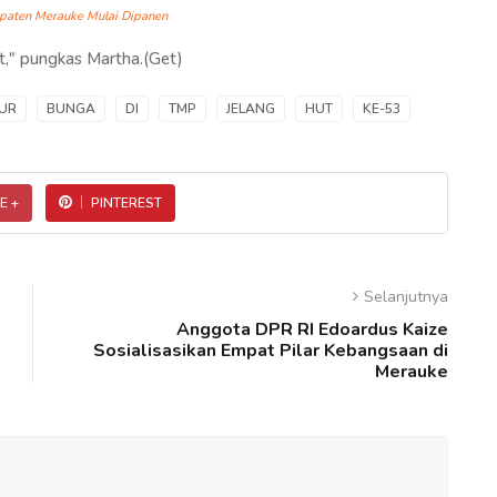
paten Merauke Mulai Dipanen
at," pungkas Martha.(Get)
UR
BUNGA
DI
TMP
JELANG
HUT
KE-53
E +
PINTEREST
Selanjutnya
Anggota DPR RI Edoardus Kaize
Sosialisasikan Empat Pilar Kebangsaan di
Merauke