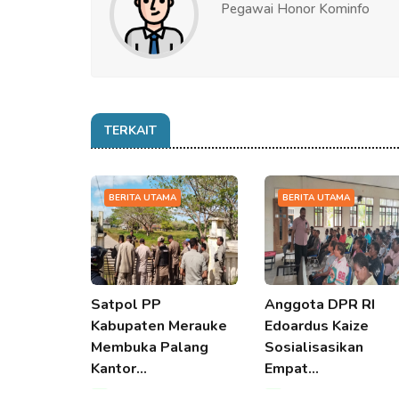
Pegawai Honor Kominfo
TERKAIT
BERITA UTAMA
BERITA UTAMA
Satpol PP
Anggota DPR RI
Kabupaten Merauke
Edoardus Kaize
Membuka Palang
Sosialisasikan
Kantor…
Empat…
07 Aug 2026 06:52
07 Aug 2026 06:52