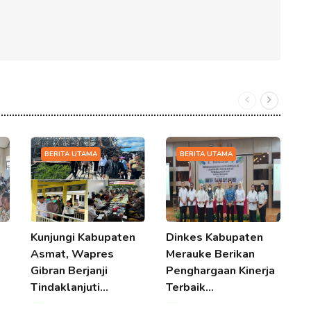
BERITA UTAMA
BERITA UTAMA
Kunjungi Kabupaten
Dinkes Kabupaten
E
Asmat, Wapres
Merauke Berikan
P
Gibran Berjanji
Penghargaan Kinerja
D
Tindaklanjuti…
Terbaik…
07 Aug 2026 06:52
07 Aug 2026 06:52