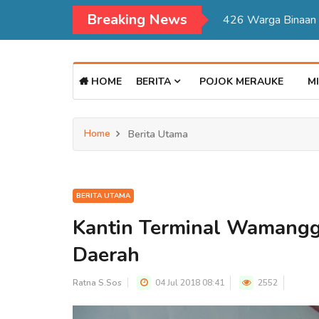
Breaking News
Kadisdukcapil Mer
HOME
BERITA
POJOK MERAUKE
MI
Home
Berita Utama
BERITA UTAMA
Kantin Terminal Wamang
Daerah
Ratna S.Sos
04 Jul 2018 08:41
2552