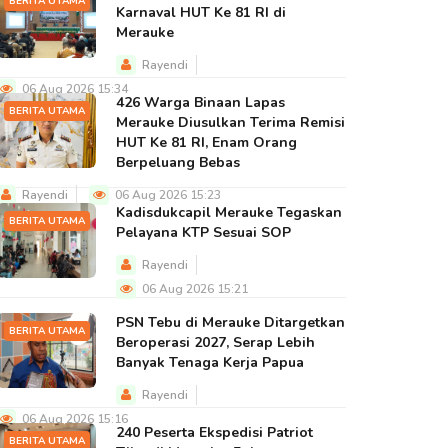
BERITA UTAMA
Karnaval HUT Ke 81 RI di
Merauke
Rayendi
06 Aug 2026 15:34
426 Warga Binaan Lapas
BERITA UTAMA
Merauke Diusulkan Terima Remisi
HUT Ke 81 RI, Enam Orang
Berpeluang Bebas
Rayendi
06 Aug 2026 15:23
Kadisdukcapil Merauke Tegaskan
BERITA UTAMA
Pelayana KTP Sesuai SOP
Rayendi
06 Aug 2026 15:21
PSN Tebu di Merauke Ditargetkan
BERITA UTAMA
Beroperasi 2027, Serap Lebih
Banyak Tenaga Kerja Papua
Rayendi
06 Aug 2026 15:16
240 Peserta Ekspedisi Patriot
BERITA UTAMA