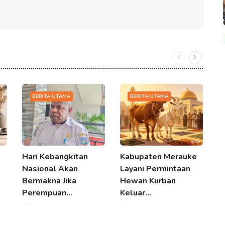
BERITA UTAMA
BERITA UTAMA
Hari Kebangkitan
Kabupaten Merauke
P
Nasional Akan
Layani Permintaan
M
Bermakna Jika
Hewan Kurban
M
Perempuan…
Keluar…
T
08 Aug 2026 14:06
08 Aug 2026 14:06