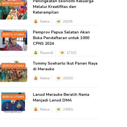
Peningkatan Ekonomi Keluarga
BERITA UMUM
Melalui Kreatifitas dan
Keterampilan
Ratna
28295
Pemprov Papua Selatan Akan
BERITA UTAMA
Buka Pendaftaran untuk 1000
CPNS 2024
Rayendi
27101
Tommy Soeharto Ikut Panen Raya
BERITA UTAMA
di Merauke
Ratna
25556
Lanud Merauke Beralih Nama
BERITA UTAMA
Menjadi Lanud DMA
Ratna
24956