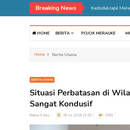
Breaking News
Kadisdukcapil Mer
HOME
BERITA
POJOK MERAUKE
MI
Home
Berita Utama
BERITA UTAMA
Situasi Perbatasan di Wi
Sangat Kondusif
Ratna S.Sos
05 Jul 2018 13:00
2992