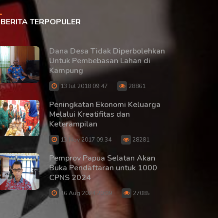
BERITA TERPOPULER
Dana Desa Tidak Diperbolehkan
Untuk Pembebasan Lahan di
Kampung
13 Jul 2018 09:47
28861
Peningkatan Ekonomi Keluarga
Melalui Kreatifitas dan
Keterampilan
13 Nov 2017 09:34
28281
Pemprov Papua Selatan Akan
Buka Pendaftaran untuk 1000
CPNS 2024
16 Aug 2024 20:09
27085