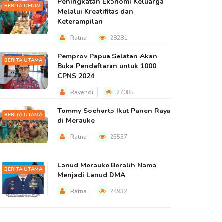
Peningkatan Ekonomi Keluarga
BERITA UMUM
Melalui Kreatifitas dan
Keterampilan
Ratna
28281
Pemprov Papua Selatan Akan
BERITA UTAMA
Buka Pendaftaran untuk 1000
CPNS 2024
Rayendi
27085
Tommy Soeharto Ikut Panen Raya
BERITA UTAMA
di Merauke
Ratna
25537
Lanud Merauke Beralih Nama
BERITA UTAMA
Menjadi Lanud DMA
Ratna
24932