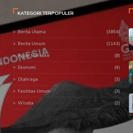
KATEGORI TERPOPULER
Berita Utama
(3854)
Berita Umum
(1143)
Pojok Merauke
(8)
Ekonomi
(4)
Olahraga
(3)
Fasilitas Umum
(3)
Wisata
(2)