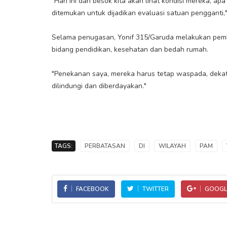
"Hari ini dan besok kita akan lihat kondisi mereka, 
ditemukan untuk dijadikan evaluasi satuan pengganti,
Selama penugasan, Yonif 315/Garuda melakukan pemb
bidang pendidikan, kesehatan dan bedah rumah.
"Penekanan saya, mereka harus tetap waspada, dekat
dilindungi dan diberdayakan."
TAGS:
PERBATASAN
DI
WILAYAH
PAM
FACEBOOK
TWITTER
GOOGL