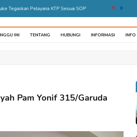
auke Tegaskan Pelayana KTP Sesuai SOP
NGGU INI
TENTANG
HUBUNGI
INFORMASI
INFO
layah Pam Yonif 315/Garuda