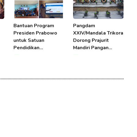
Bantuan Program
Pangdam
A
Presiden Prabowo
XXIV/Mandala Trikora
N
untuk Satuan
Dorong Prajurit
D
Pendidikan…
Mandiri Pangan…
G
07 Aug 2026 20:48
07 Aug 2026 20:48