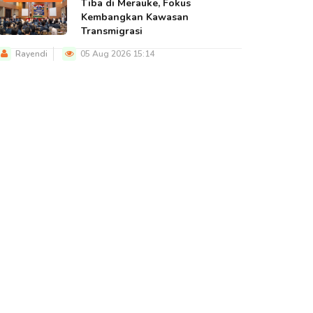
Tiba di Merauke, Fokus
Kembangkan Kawasan
Transmigrasi
Rayendi
05 Aug 2026 15:14
BERITA UTAMA
BERITA UTAMA
BERITA U