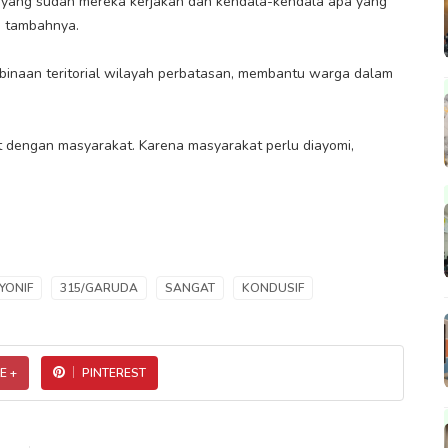
apa yang sudah mereka kerjakan dan kendala-kendala apa yang
" tambahnya.
inaan teritorial wilayah perbatasan, membantu warga dalam
 dengan masyarakat. Karena masyarakat perlu diayomi,
YONIF
315/GARUDA
SANGAT
KONDUSIF
E +
PINTEREST