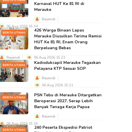
BERITA UTAMA
Karnaval HUT Ke 81 RI di
Merauke
Rayendi
06 Aug 2026 15:34
426 Warga Binaan Lapas
BERITA UTAMA
Merauke Diusulkan Terima Remisi
HUT Ke 81 RI, Enam Orang
Berpeluang Bebas
Rayendi
06 Aug 2026 15:23
Kadisdukcapil Merauke Tegaskan
BERITA UTAMA
Pelayana KTP Sesuai SOP
Rayendi
06 Aug 2026 15:21
PSN Tebu di Merauke Ditargetkan
BERITA UTAMA
Beroperasi 2027, Serap Lebih
Banyak Tenaga Kerja Papua
Rayendi
06 Aug 2026 15:16
240 Peserta Ekspedisi Patriot
BERITA UTAMA