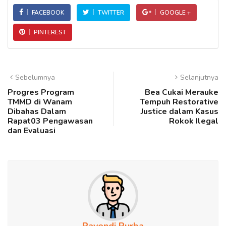
FACEBOOK
TWITTER
GOOGLE +
PINTEREST
Sebelumnya
Selanjutnya
Progres Program
Bea Cukai Merauke
TMMD di Wanam
Tempuh Restorative
Dibahas Dalam
Justice dalam Kasus
Rapat03 Pengawasan
Rokok Ilegal
dan Evaluasi
Rayendi Purba