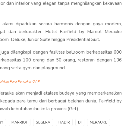
ior dan interior yang elegan tanpa menghilangkan kekayaan
al alami dipadukan secara harmonis dengan gaya modern,
 dan berkarakter. Hotel Fairfield by Marriot Merauke
m, Deluxe, Junior Suite hingga Presidential Suit.
juga dilengkapi dengan fasilitas ballroom berkapasitas 600
rkapasitas 100 orang dan 50 orang, restoran dengan 136
renang serta gym dan playground.
ahkan Para Pencaker OAP
t Merauke akan menjadi etalase budaya yang memperkenalkan
epada para tamu dari berbagai belahan dunia. Fairfield by
wab kebutuhan ibu kota provinsi.(Get)
BY
MARRIOT
SEGERA
HADIR
DI
MERAUKE