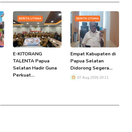
BERITA UTAMA
BERITA UTAMA
E-KITORANG
Empat Kabupaten di
P
TALENTA Papua
Papua Selatan
D
Selatan Hadir Guna
Didorong Segera…
L
Perkuat…
07 Aug 2026 20:21
07 Aug 2026 20:21