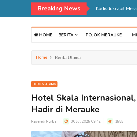
Breaking News
Kadisdukcapil Mer
HOME
BERITA
POJOK MERAUKE
MI
Home
Berita Utama
BERITA UTAMA
Hotel Skala Internasional,
Hadir di Merauke
Rayendi Purba
30 Jul 2025 09:42
1585