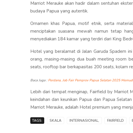
Marriot Merauke akan hadir dalam sentuhan ekster
budaya Papua yang autentik.
Ornamen khas Papua, motif etnik, serta materi
menciptakan suasana mewah namun tetap hangat
menyediakan 184 kamar yang terdiri dari King Bedroo
Hotel yang beralamat di Jalan Garuda Spadem ini 
orang, masing-masing dua buah meeting room be
seats, rooftop bar berkapasitas 200 seats, kolam 
Baca Juga :
Perdana, Job Fair Pemprov Papua Selatan 2025 Memud
Lebih dari tempat menginap, Fairfield by Marrio
keindahan dan keunikan Papua dan Papua Selatan k
Marriot Merauke, adalah Hotel premium yang menja
TAGS:
SKALA
INTERNASIONAL,
FAIRFIELD