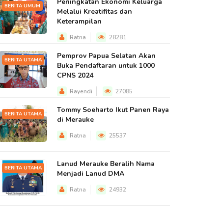
Peningkatan Ekonomi Keluarga
BERITA UMUM
Melalui Kreatifitas dan
Keterampilan
Ratna
28281
Pemprov Papua Selatan Akan
BERITA UTAMA
Buka Pendaftaran untuk 1000
CPNS 2024
Rayendi
27085
Tommy Soeharto Ikut Panen Raya
BERITA UTAMA
di Merauke
Ratna
25537
Lanud Merauke Beralih Nama
BERITA UTAMA
Menjadi Lanud DMA
Ratna
24932