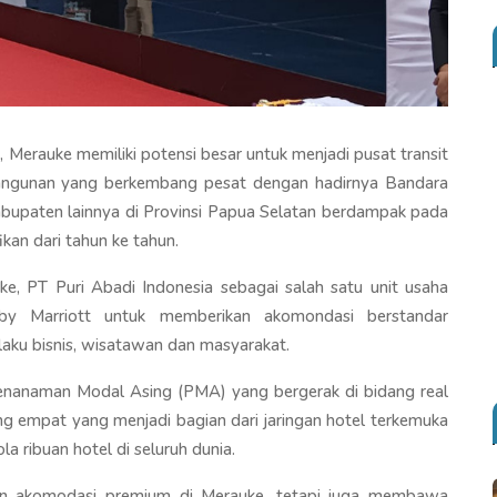
 Merauke memiliki potensi besar untuk menjadi pusat transit
mbangunan yang berkembang pesat dengan hadirnya Bandara
kabupaten lainnya di Provinsi Papua Selatan berdampak pada
kan dari tahun ke tahun.
e, PT Puri Abadi Indonesia sebagai salah satu unit usaha
 by Marriott untuk memberikan akomondasi berstandar
laku bisnis, wisatawan dan masyarakat.
enanaman Modal Asing (PMA) yang bergerak di bidang real
ng empat yang menjadi bagian dari jaringan hotel terkemuka
 ribuan hotel di seluruh dunia.
han akomodasi premium di Merauke, tetapi juga membawa