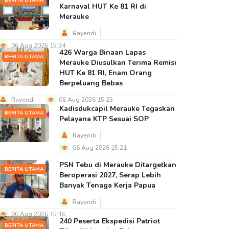
BERITA UTAMA
Karnaval HUT Ke 81 RI di
Merauke
Rayendi
06 Aug 2026 15:34
426 Warga Binaan Lapas
BERITA UTAMA
Merauke Diusulkan Terima Remisi
HUT Ke 81 RI, Enam Orang
Berpeluang Bebas
Rayendi
06 Aug 2026 15:23
Kadisdukcapil Merauke Tegaskan
BERITA UTAMA
Pelayana KTP Sesuai SOP
Rayendi
06 Aug 2026 15:21
PSN Tebu di Merauke Ditargetkan
BERITA UTAMA
Beroperasi 2027, Serap Lebih
Banyak Tenaga Kerja Papua
Rayendi
06 Aug 2026 15:16
240 Peserta Ekspedisi Patriot
BERITA UTAMA