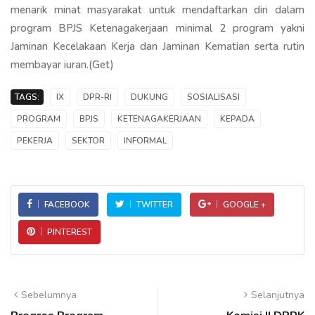
menarik minat masyarakat untuk mendaftarkan diri dalam
program BPJS Ketenagakerjaan minimal 2 program yakni
Jaminan Kecelakaan Kerja dan Jaminan Kematian serta rutin
membayar iuran.(Get)
TAGS:
IX
DPR-RI
DUKUNG
SOSIALISASI
PROGRAM
BPJS
KETENAGAKERJAAN
KEPADA
PEKERJA
SEKTOR
INFORMAL
FACEBOOK
TWITTER
GOOGLE +
PINTEREST
Sebelumnya
Selanjutnya