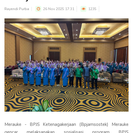
Rayendi Purba
26 Nov 2025 17:31
1235
Merauke - BPJS Ketenagakerjaan (Bpjamsostek) Merauke
gencar melaksanakan sosialisasi program BPJS