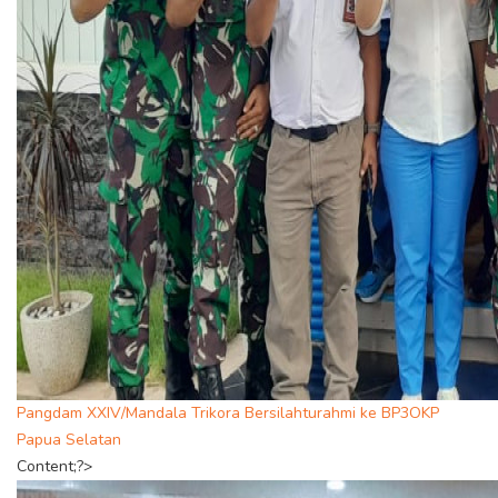
Pangdam XXIV/Mandala Trikora Bersilahturahmi ke BP3OKP
Papua Selatan
Content;?>