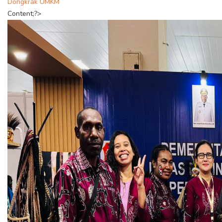
Dongkrak UMKM
Content;?>