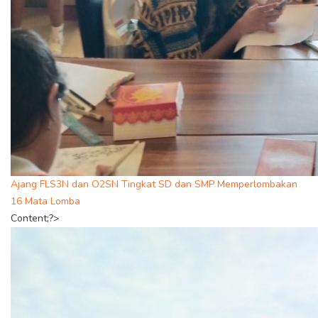
Ajang FLS3N dan O2SN Tingkat SD dan SMP Memperlombakan
16 Mata Lomba
Content;?>