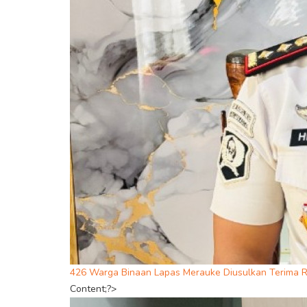
426 Warga Binaan Lapas Merauke Diusulkan Terima R
Content;?>