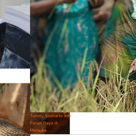
Tommy Soeharto Ikut
Panen Raya di
Merauke