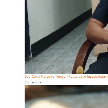
Bea Cukai Merauke Tempuh Restorative Justice dalam 
Content;?>