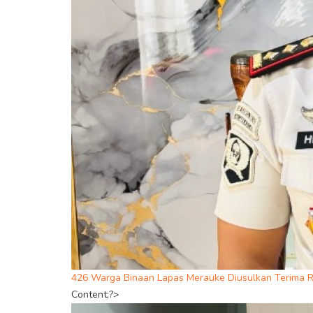
426 Warga Binaan Lapas Merauke Diusulkan Terima R
Content;?>