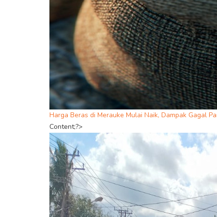
Harga Beras di Merauke Mulai Naik, Dampak Gagal Pa
Content;?>