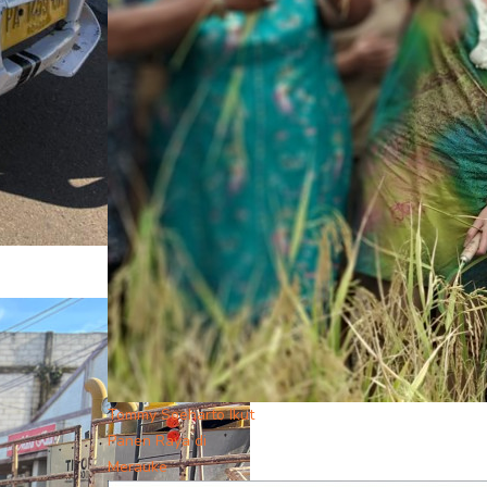
Tommy Soeharto Ikut
Panen Raya di
Merauke