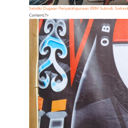
Selidiki Dugaan Penyalahgunaan BBM Subsidi, Satresk
Content;?>