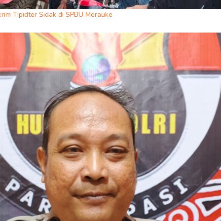
rim Tipidter Sidak di SPBU Merauke