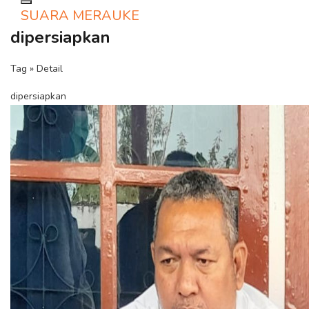
Toggle navigation
SUARA MERAUKE
dipersiapkan
Tag » Detail
dipersiapkan