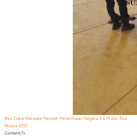
Bea Cukai Merauke Peroleh Penerimaan Negara 6,6 M dari Bea
Ekspor CPO
Content;?>