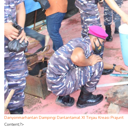
Danyonmarhanlan Dampingi Danlantamal XI Tinjau Kreasi Prajurit
Content;?>