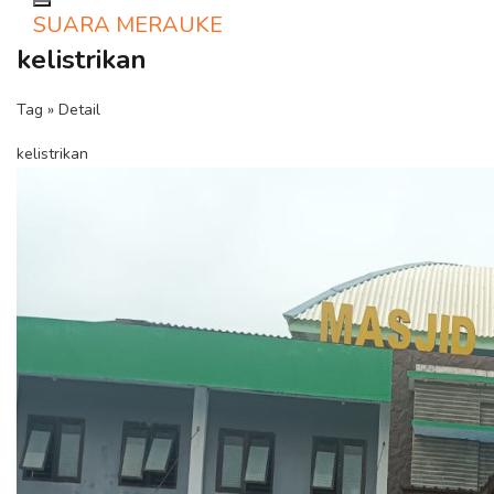
Toggle navigation
SUARA MERAUKE
kelistrikan
Tag » Detail
kelistrikan