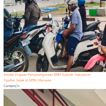
Selidiki Dugaan Penyalahgunaan BBM Subsidi, Satreskrim
Tipidter Sidak di SPBU Merauke
Content;?>