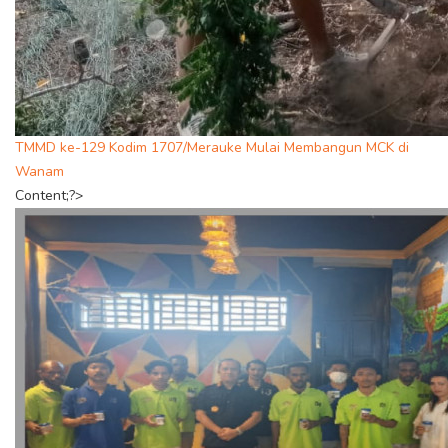
TMMD ke-129 Kodim 1707/Merauke Mulai Membangun MCK di
Wanam
Content;?>