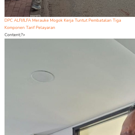
DPC ALFI/ILFA Merauke Mogok Kerja Tuntut Pembatalan Tiga
Komponen Tarif Pelayaran
Content;?>