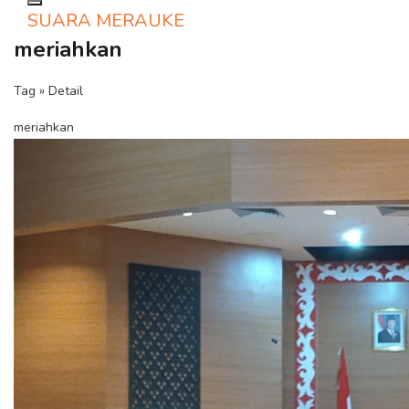
Toggle navigation
SUARA MERAUKE
meriahkan
Tag » Detail
meriahkan