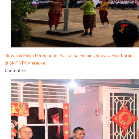
Mewakili Pokja Perempuan, Paskalina Pimpin Upacara Hari Kartini
di SMP YPK Merauke
Content;?>