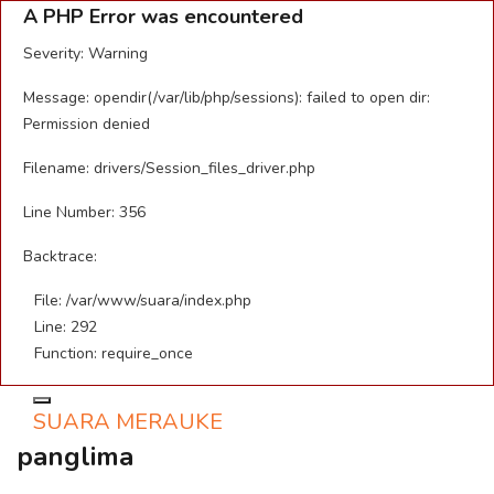
A PHP Error was encountered
Severity: Warning
Message: opendir(/var/lib/php/sessions): failed to open dir:
Permission denied
Filename: drivers/Session_files_driver.php
Line Number: 356
Backtrace:
File: /var/www/suara/index.php
Line: 292
Function: require_once
Toggle navigation
SUARA MERAUKE
panglima