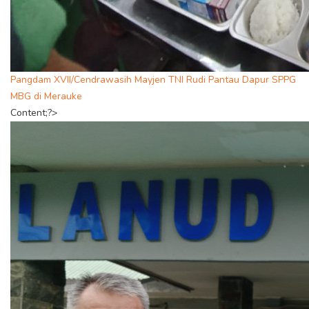
Pangdam XVII/Cendrawasih Mayjen TNI Rudi Pantau Dapur SPPG
MBG di Merauke
Content;?>