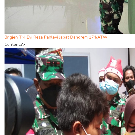
Brigjen TNI Evi Reza Pahlevi Jabat Dandrem 174/ATW
Content;?>