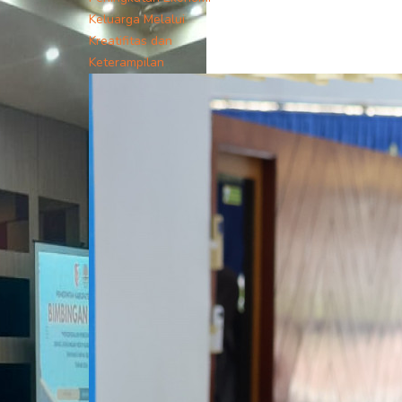
Keluarga Melalui
Kreatifitas dan
Keterampilan