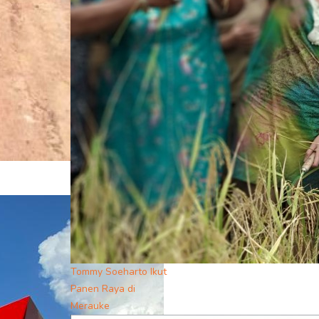
Tommy Soeharto Ikut
Panen Raya di
Merauke