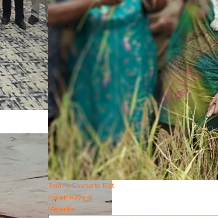
Tommy Soeharto Ikut
Panen Raya di
Merauke