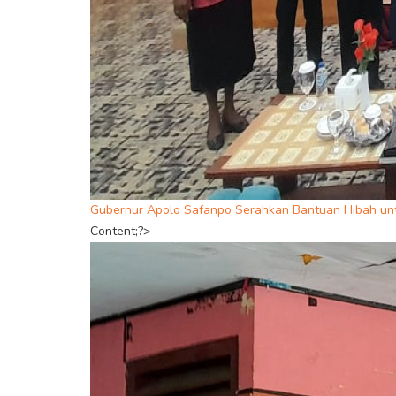
Gubernur Apolo Safanpo Serahkan Bantuan Hibah un
Content;?>