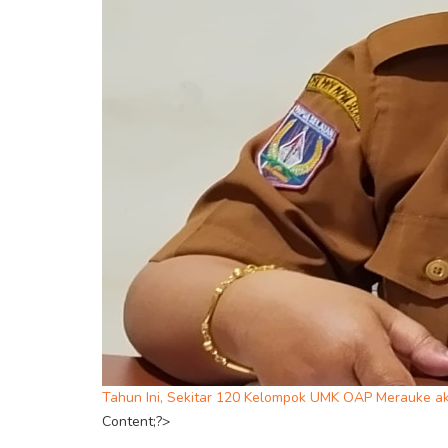
Tahun Ini, Sekitar 120 Kelompok UMK OAP Merauke a
Content;?>