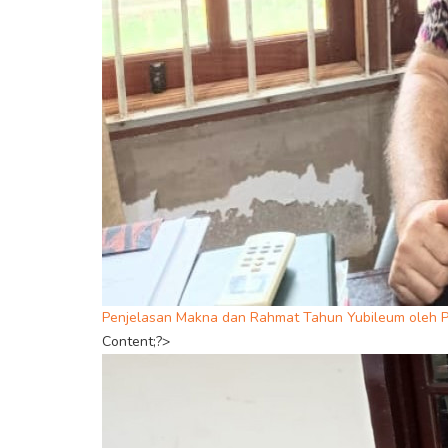
Penjelasan Makna dan Rahmat Tahun Yubileum oleh P
Content;?>