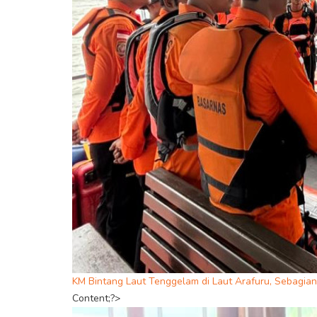
KM Bintang Laut Tenggelam di Laut Arafuru, Sebagian
Content;?>