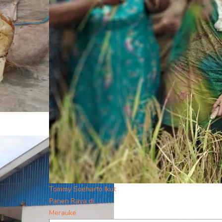
Tommy Soeharto Ikut
Panen Raya di
Merauke