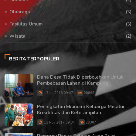
Olahraga
(3)
Fasilitas Umum
(3)
Wisata
(2)
BERITA TERPOPULER
Dana Desa Tidak Diperbolehkan Untuk
Pembebasan Lahan di Kampung
13 Jul 2018 09:47
28898
Peningkatan Ekonomi Keluarga Melalui
Kreatifitas dan Keterampilan
13 Nov 2017 09:34
28307