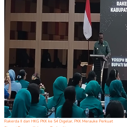
Rakerda II dan HKG PKK ke 54 Digelar, PKK Merauke Perkuat