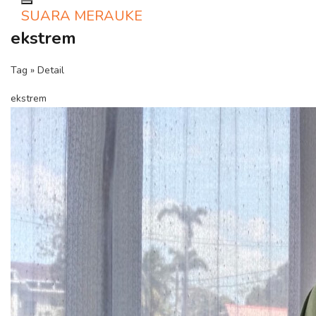
Toggle navigation
SUARA MERAUKE
ekstrem
Tag » Detail
ekstrem