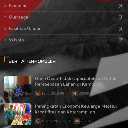
Ekonomi
(4)
Olahraga
(3)
Fasilitas Umum
(3)
Wisata
(2)
BERITA TERPOPULER
Dana Desa Tidak Diperbolehkan Untuk
Pembebasan Lahan di Kampung
13 Jul 2018 09:47
28866
Peningkatan Ekonomi Keluarga Melalui
Kreatifitas dan Keterampilan
13 Nov 2017 09:34
28284