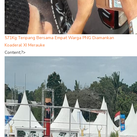
571Kg Teripang Bersama Empat Warga PNG Diamankan
Koaderal XI Merauke
Content;?>