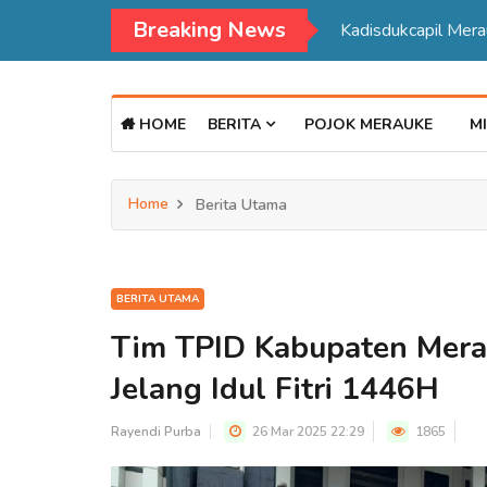
Breaking News
Kadisdukcapil Mer
HOME
BERITA
POJOK MERAUKE
MI
Home
Berita Utama
BERITA UTAMA
Tim TPID Kabupaten Mera
Jelang Idul Fitri 1446H
Rayendi Purba
26 Mar 2025 22:29
1865