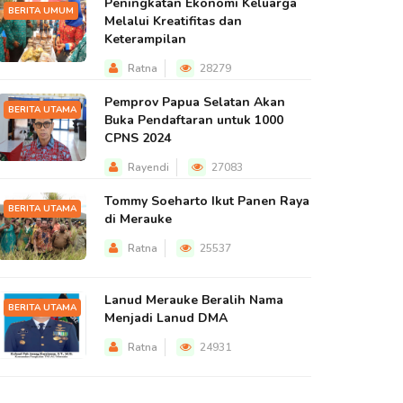
Peningkatan Ekonomi Keluarga
BERITA UMUM
Melalui Kreatifitas dan
Keterampilan
Ratna
28279
Pemprov Papua Selatan Akan
BERITA UTAMA
Buka Pendaftaran untuk 1000
CPNS 2024
Rayendi
27083
Tommy Soeharto Ikut Panen Raya
BERITA UTAMA
di Merauke
Ratna
25537
Lanud Merauke Beralih Nama
BERITA UTAMA
Menjadi Lanud DMA
Ratna
24931