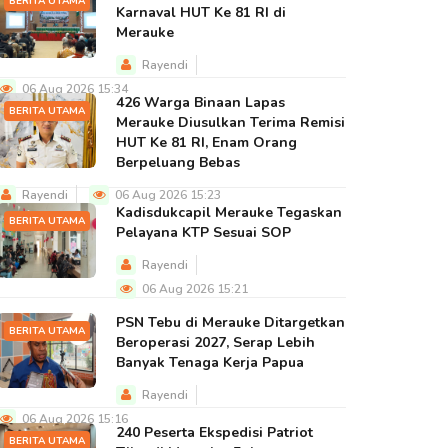
BERITA UTAMA
Karnaval HUT Ke 81 RI di
Merauke
Rayendi
06 Aug 2026 15:34
426 Warga Binaan Lapas
BERITA UTAMA
Merauke Diusulkan Terima Remisi
HUT Ke 81 RI, Enam Orang
Berpeluang Bebas
Rayendi
06 Aug 2026 15:23
Kadisdukcapil Merauke Tegaskan
BERITA UTAMA
Pelayana KTP Sesuai SOP
Rayendi
06 Aug 2026 15:21
PSN Tebu di Merauke Ditargetkan
BERITA UTAMA
Beroperasi 2027, Serap Lebih
Banyak Tenaga Kerja Papua
Rayendi
06 Aug 2026 15:16
240 Peserta Ekspedisi Patriot
BERITA UTAMA