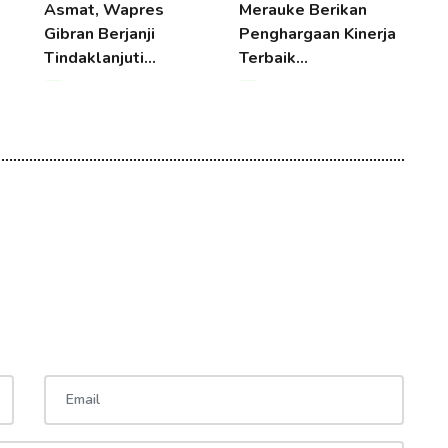
Asmat, Wapres
Merauke Berikan
P
Gibran Berjanji
Penghargaan Kinerja
T
Tindaklanjuti…
Terbaik…
P
07 Aug 2026 16:27
07 Aug 2026 16:27