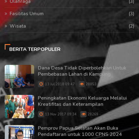
Olahraga
(3)
Fasilitas Umum
(3)
Wisata
(2)
BERITA TERPOPULER
Dana Desa Tidak Diperbolehkan Untuk
Pembebasan Lahan di Kampung
13 Jul 2018 09:47
28853
Peningkatan Ekonomi Keluarga Melalui
Kreatifitas dan Keterampilan
13 Nov 2017 09:34
28269
Pemprov Papua Selatan Akan Buka
Pendaftaran untuk 1000 CPNS 2024