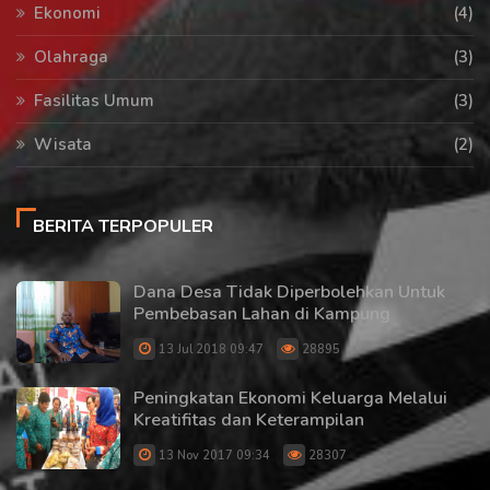
Ekonomi
(4)
Olahraga
(3)
Fasilitas Umum
(3)
Wisata
(2)
BERITA TERPOPULER
Dana Desa Tidak Diperbolehkan Untuk
Pembebasan Lahan di Kampung
13 Jul 2018 09:47
28895
Peningkatan Ekonomi Keluarga Melalui
Kreatifitas dan Keterampilan
13 Nov 2017 09:34
28307