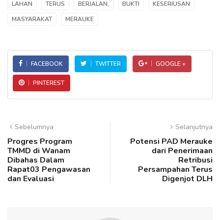
LAHAN
TERUS
BERJALAN,
BUKTI
KESERIUSAN
MASYARAKAT
MERAUKE
FACEBOOK
TWITTER
GOOGLE +
PINTEREST
Sebelumnya
Selanjutnya
Progres Program
Potensi PAD Merauke
TMMD di Wanam
dari Penerimaan
Dibahas Dalam
Retribusi
Rapat03 Pengawasan
Persampahan Terus
dan Evaluasi
Digenjot DLH