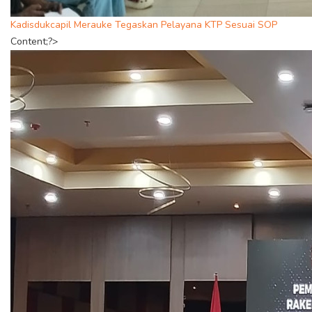
Kadisdukcapil Merauke Tegaskan Pelayana KTP Sesuai SOP
Content;?>