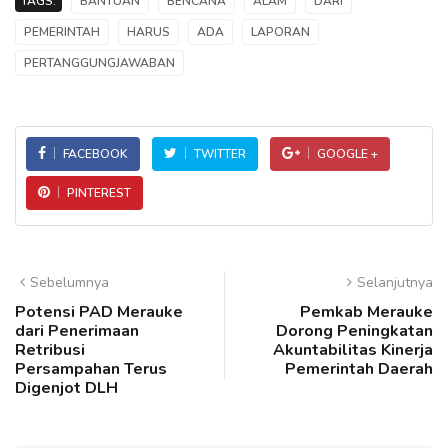
TAGS:
BANTUAN
BENCANA
ALAM
DARI
PEMERINTAH
HARUS
ADA
LAPORAN
PERTANGGUNGJAWABAN
FACEBOOK
TWITTER
GOOGLE +
PINTEREST
Sebelumnya
Selanjutnya
Potensi PAD Merauke
Pemkab Merauke
dari Penerimaan
Dorong Peningkatan
Retribusi
Akuntabilitas Kinerja
Persampahan Terus
Pemerintah Daerah
Digenjot DLH