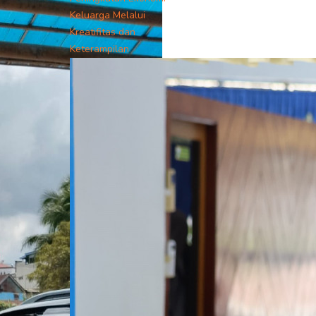
Keluarga Melalui
Kreatifitas dan
Keterampilan