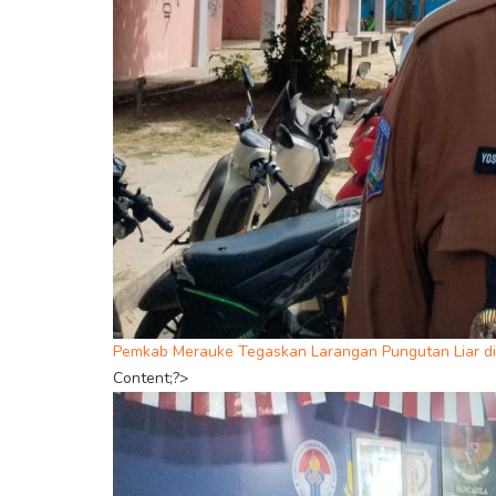
Pemkab Merauke Tegaskan Larangan Pungutan Liar di
Content;?>