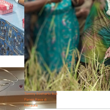
Tommy Soeharto Ikut
Panen Raya di
Merauke