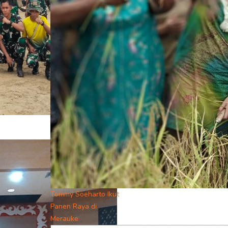
Tommy Soeharto Ikut
Panen Raya di
Merauke