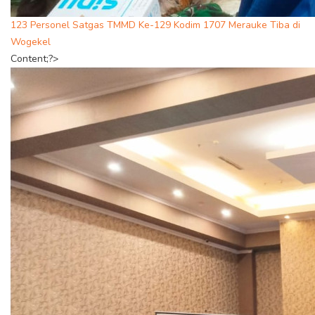
123 Personel Satgas TMMD Ke-129 Kodim 1707 Merauke Tiba di
Wogekel
Content;?>