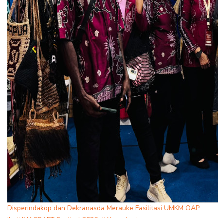
Disperindakop dan Dekranasda Merauke Fasilitasi UMKM OAP