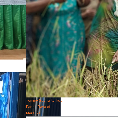
Tommy Soeharto Ikut
Panen Raya di
Merauke