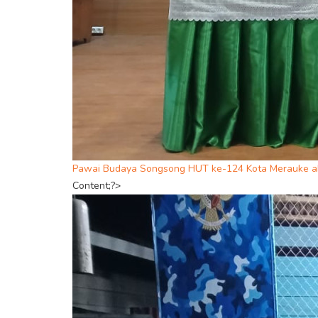
Pawai Budaya Songsong HUT ke-124 Kota Merauke ak
Content;?>