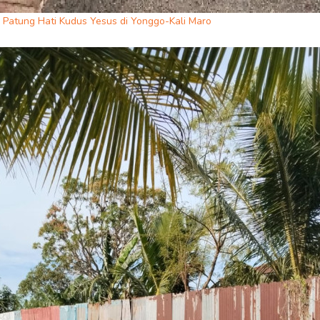
atung Hati Kudus Yesus di Yonggo-Kali Maro