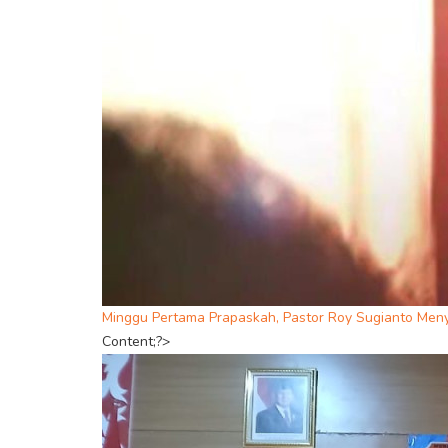
Minggu Pertama Prapaskah, Pastor Roy Sugianto Men
Content;?>