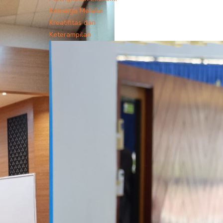
Keluarga Melalui
Kreatifitas dan
Keterampilan