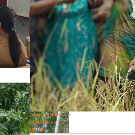
Tommy Soeharto Ikut
Panen Raya di
Merauke