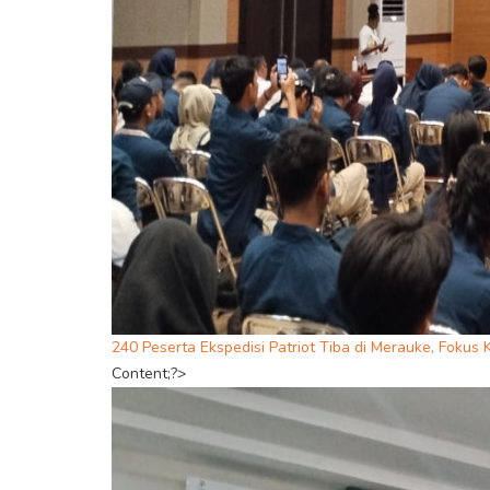
240 Peserta Ekspedisi Patriot Tiba di Merauke, Fok
Content;?>