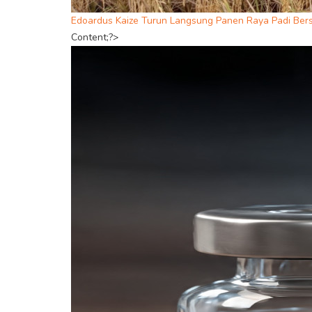
Edoardus Kaize Turun Langsung Panen Raya Padi Be
Content;?>