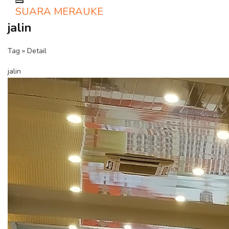
Toggle navigation
SUARA MERAUKE
jalin
Tag » Detail
jalin