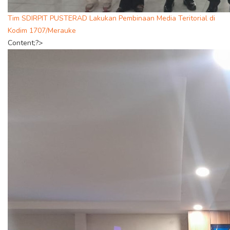
Tim SDIRPIT PUSTERAD Lakukan Pembinaan Media Teritorial di
Kodim 1707/Merauke
Content;?>