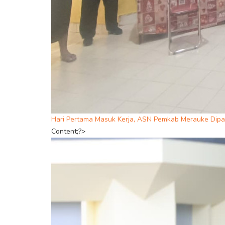
Hari Pertama Masuk Kerja, ASN Pemkab Merauke Dipa
Content;?>