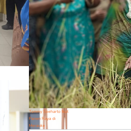
Tommy Soeharto Ikut
Panen Raya di
Merauke