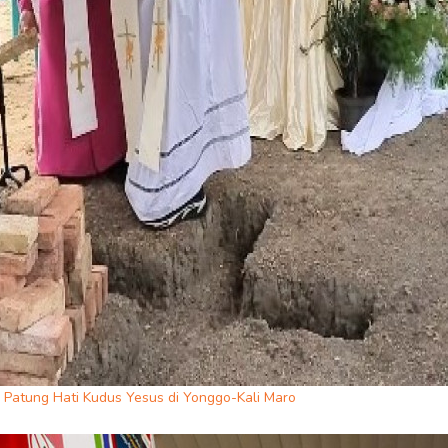
atung Hati Kudus Yesus di Yonggo-Kali Maro