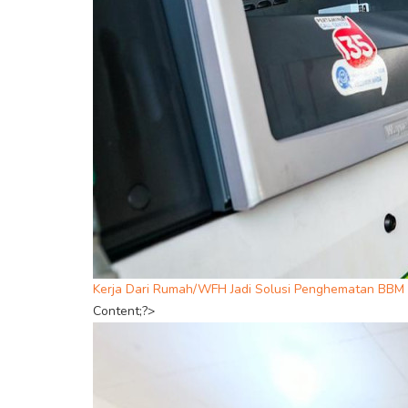
Kerja Dari Rumah/WFH Jadi Solusi Penghematan BBM d
Content;?>