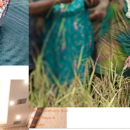
Tommy Soeharto Ikut
Panen Raya di
Merauke