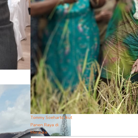
Tommy Soeharto Ikut
Panen Raya di
Merauke