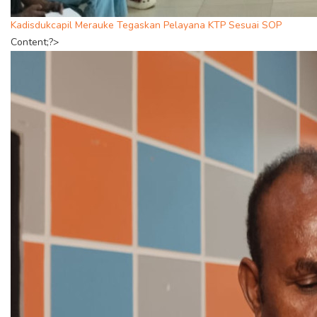
Kadisdukcapil Merauke Tegaskan Pelayana KTP Sesuai SOP
Content;?>