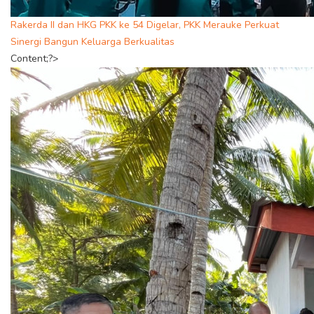
Rakerda II dan HKG PKK ke 54 Digelar, PKK Merauke Perkuat
Sinergi Bangun Keluarga Berkualitas
Content;?>