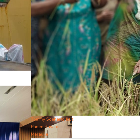
Tommy Soeharto Ikut
Panen Raya di
Merauke