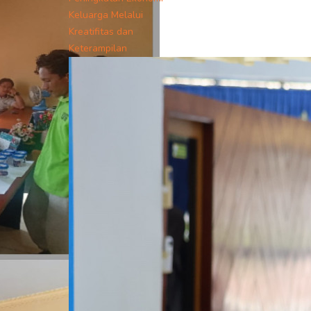
Keluarga Melalui
Kreatifitas dan
Keterampilan