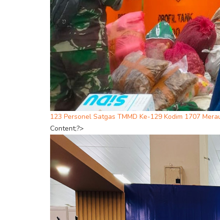
123 Personel Satgas TMMD Ke-129 Kodim 1707 Merau
Content;?>