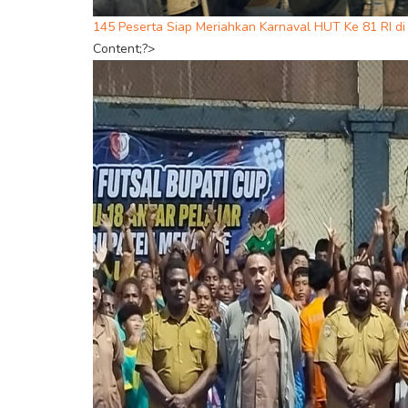
145 Peserta Siap Meriahkan Karnaval HUT Ke 81 RI d
Content;?>