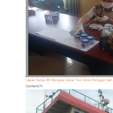
Lapas Kelas IIB Merauke Gelar Tes Urine Petugas da
Content;?>