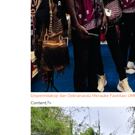
Disperindakop dan Dekranasda Merauke Fasilitasi UM
Content;?>