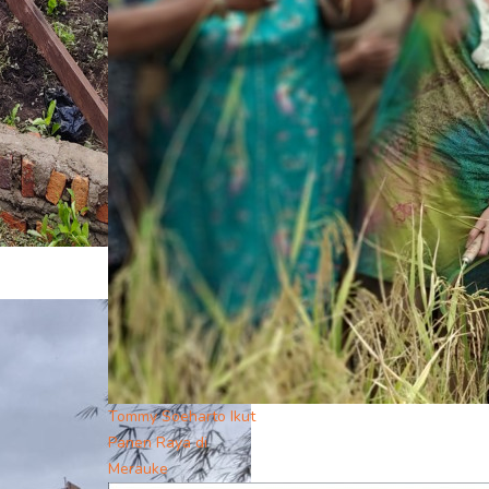
Tommy Soeharto Ikut
Panen Raya di
Merauke