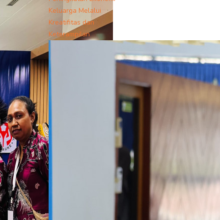
Keluarga Melalui
Kreatifitas dan
Keterampilan