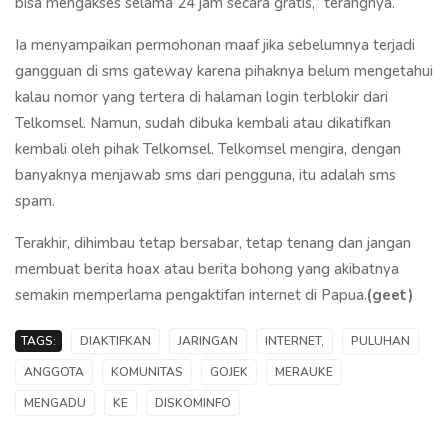
bisa mengakses selama 24 jam secara gratis,” terangnya.
Ia menyampaikan permohonan maaf jika sebelumnya terjadi
gangguan di sms gateway karena pihaknya belum mengetahui
kalau nomor yang tertera di halaman login terblokir dari
Telkomsel. Namun, sudah dibuka kembali atau dikatifkan
kembali oleh pihak Telkomsel. Telkomsel mengira, dengan
banyaknya menjawab sms dari pengguna, itu adalah sms
spam.
Terakhir, dihimbau tetap bersabar, tetap tenang dan jangan
membuat berita hoax atau berita bohong yang akibatnya
semakin memperlama pengaktifan internet di Papua.
(geet)
TAGS:
DIAKTIFKAN
JARINGAN
INTERNET,
PULUHAN
ANGGOTA
KOMUNITAS
GOJEK
MERAUKE
MENGADU
KE
DISKOMINFO