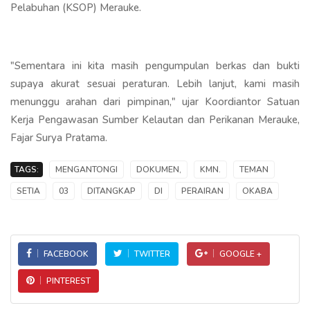
Pelabuhan (KSOP) Merauke.
"Sementara ini kita masih pengumpulan berkas dan bukti
supaya akurat sesuai peraturan. Lebih lanjut, kami masih
menunggu arahan dari pimpinan," ujar Koordiantor Satuan
Kerja Pengawasan Sumber Kelautan dan Perikanan Merauke,
Fajar Surya Pratama.
TAGS:
MENGANTONGI
DOKUMEN,
KMN.
TEMAN
SETIA
03
DITANGKAP
DI
PERAIRAN
OKABA
FACEBOOK
TWITTER
GOOGLE +
PINTEREST