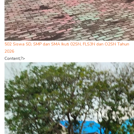
502 Siswa SD, SMP dan SMA Ikuti 02SN, FLS3N dan O2SN Tahun
2026
Content;?>