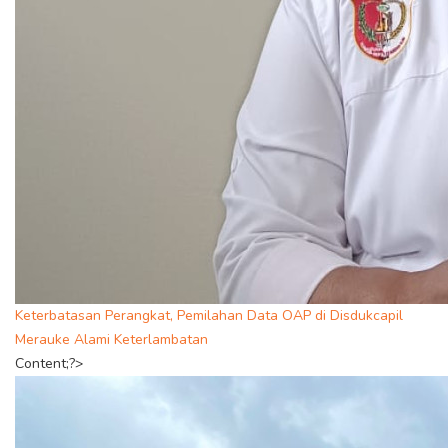
Keterbatasan Perangkat, Pemilahan Data OAP di Disdukcapil
Merauke Alami Keterlambatan
Content;?>