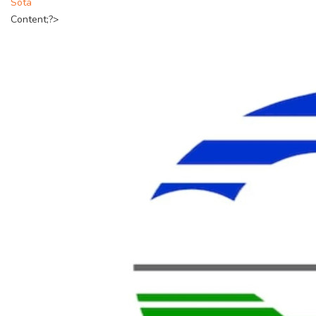
Sota
Content;?>