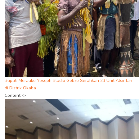
Bupati Merauke Yoseph Bladib Gebze Serahkan 23 Unit Alsintan
di Distrik Okaba
Content;?>